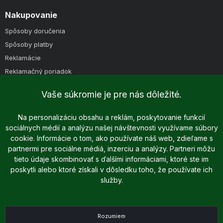
Nakupovanie
Spôsoby doručenia
Spôsoby platby
Reklamácie
Reklamačný poriadok
Obchodné podmienky
Vaše súkromie je pre nás dôležité.
Na personalizáciu obsahu a reklám, poskytovanie funkcií
sociálnych médií a analýzu našej návštevnosti využívame súbory
cookie. Informácie o tom, ako používate náš web, zdieľame s
partnermi pre sociálne médiá, inzerciu a analýzy. Partneri môžu
tieto údaje skombinovať s ďalšími informáciami, ktoré ste im
poskytli alebo ktoré získali v dôsledku toho, že používate ich
Copyright © 2025 - 2026 Dreame.sk | Všetky práva vyhradené
služby.
Podľa zákona o evidencii tržieb je predávajúci povinný vystaviť
kupujúcemu účtenku. Zároveň je povinný zaevidovať prijatú tržbu u
správcu dane online; v prípade technického výpadku však najneskôr do
48 hodín.
Rozumiem