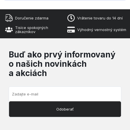
Doručenie zdarma
Vrátenie tovaru do 14 dní
Tisíce spokojných
Výhodný vernostný systém
zákazníkov
Buď ako prvý informovaný
o našich novinkách
a akciách
Odoberať