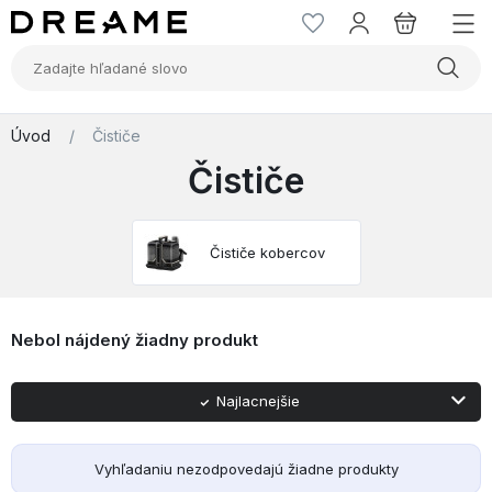
Úvod
/
Čističe
Čističe
Čističe kobercov
Nebol nájdený žiadny produkt
Najlacnejšie
Najpredávanejšie
Abecedne A-Z
Abecedne Z-A
Najdrahšie
Najnovšie
Vyhľadaniu nezodpovedajú žiadne produkty