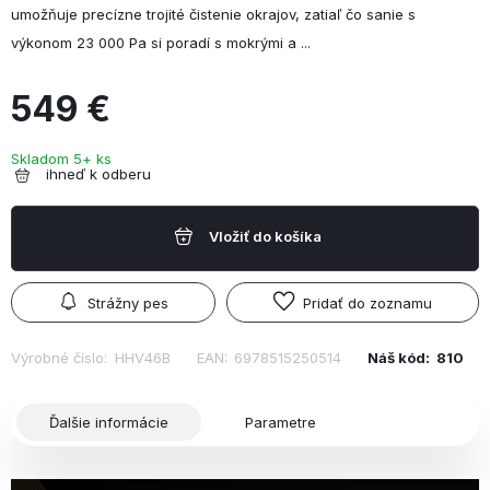
umožňuje precízne trojité čistenie okrajov, zatiaľ čo sanie s
výkonom 23 000 Pa si poradí s mokrými a ...
549 €
Skladom 5+ ks
ihneď k odberu
Vložiť do košíka
Strážny pes
Pridať do zoznamu
Výrobné číslo:
HHV46B
EAN:
6978515250514
Náš kód:
810
Ďalšie informácie
Parametre