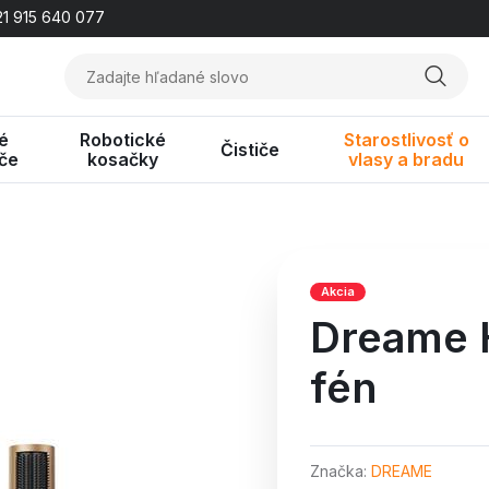
1 915 640 077
é
Robotické
Starostlivosť o
Čističe
če
kosačky
vlasy a bradu
Akcia
Dreame H
fén
Značka
DREAME