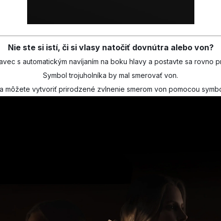
Nie ste si istí, či si vlasy natočiť dovnútra alebo von?
avec s automatickým navíjaním na boku hlavy a postavte sa rovno p
Symbol trojuholníka by mal smerovať von.
a môžete vytvoriť prirodzené zvlnenie smerom von pomocou symbol