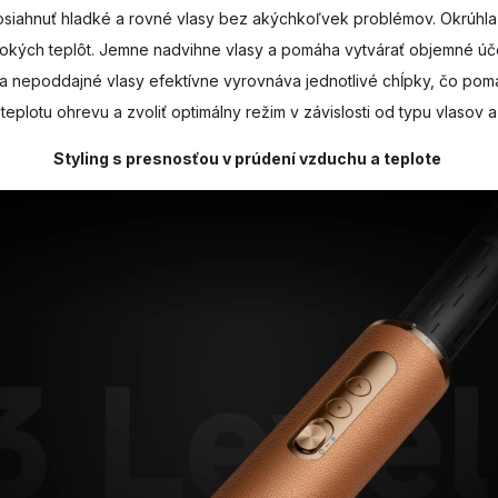
osiahnuť hladké a rovné vlasy bez akýchkoľvek problémov. Okrúhla
okých teplôt. Jemne nadvihne vlasy a pomáha vytvárať objemné úč
nepoddajné vlasy efektívne vyrovnáva jednotlivé chĺpky, čo pomáh
 teplotu ohrevu a zvoliť optimálny režim v závislosti od typu vlaso
Styling s presnosťou v prúdení vzduchu a teplote