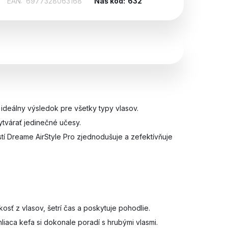
EAN:
6977328063168
Náš kód:
632
 ideálny výsledok pre všetky typy vlasov.
tvárať jedinečné učesy.
tí Dreame AirStyle Pro zjednodušuje a zefektívňuje
sť z vlasov, šetrí čas a poskytuje pohodlie.
aca kefa si dokonale poradí s hrubými vlasmi.