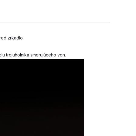
red zrkadlo.
u trojuholníka smerujúceho von.