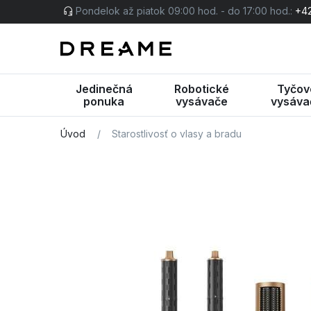
Pondelok až piatok 09:00 hod. - do 17:00 hod.:
+42
Jedinečná
Robotické
Tyčov
ponuka
vysávače
vysáva
Úvod
/
Starostlivosť o vlasy a bradu