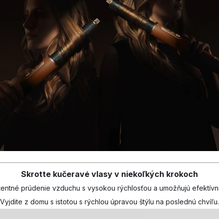
Skrotte kučeravé vlasy v niekoľkých krokoch
stentné prúdenie vzduchu s vysokou rýchlosťou a umožňujú efektívne
Vyjdite z domu s istotou s rýchlou úpravou štýlu na poslednú chvíľu.