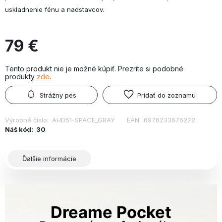
uskladnenie fénu a nadstavcov.
79 €
Tento produkt nie je možné kúpiť. Prezrite si podobné
produkty
zde
.
Strážny pes
Pridať do zoznamu
Výrobné číslo:
AHD51-SPACE_GRAY
EAN:
6976233676272
Náš kód:
30
Ďalšie informácie