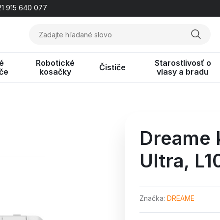
1 915 640 077
é
Robotické
Starostlivosť o
Čističe
če
kosačky
vlasy a bradu
Dreame k
Ultra,
L10
Značka
DREAME