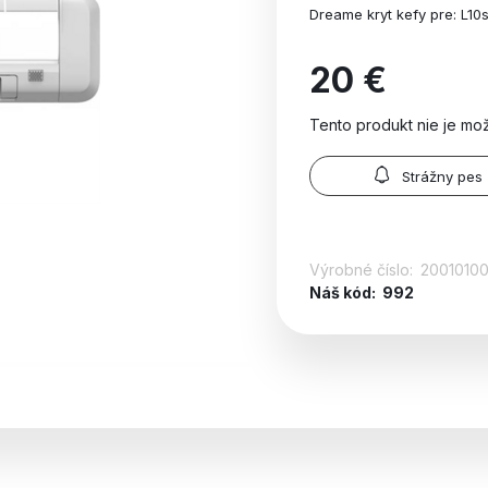
Dreame kryt kefy pre: L10s 
20 €
Tento produkt nie je mo
Strážny pes
Výrobné číslo:
2001010
Náš kód:
992