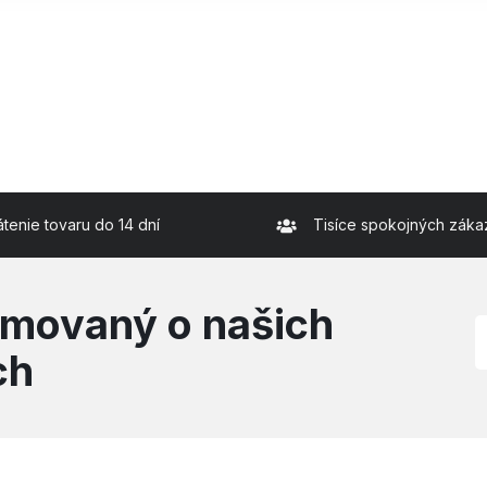
átenie tovaru do 14 dní
Tisíce spokojných záka
rmovaný o našich
ch