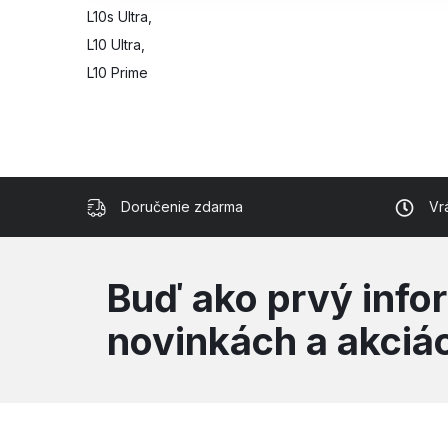
L10s Ultra,
L10 Ultra,
L10 Prime
Doručenie zdarma
Vr
Buď ako prvý info
novinkách a akciá