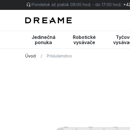
Pondelok až piatok 09:00 hod. - do 17:00 hod.:
+42
Jedinečná
Robotické
Tyčov
ponuka
vysávače
vysáva
Úvod
/
Príslušenstvo