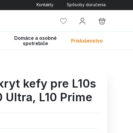
Kontakty
Spôsoby doručenia
Domáce a osobné
Príslušenstvo
spotrebiče
ryt kefy pre L10s
 Ultra,
L10 Prime