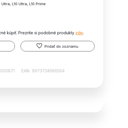
Ultra, L10 Ultra, L10 Prime
žné kúpiť. Prezrite si podobné produkty
zde
.
Pridať do zoznamu
0000871
EAN:
6973734686564