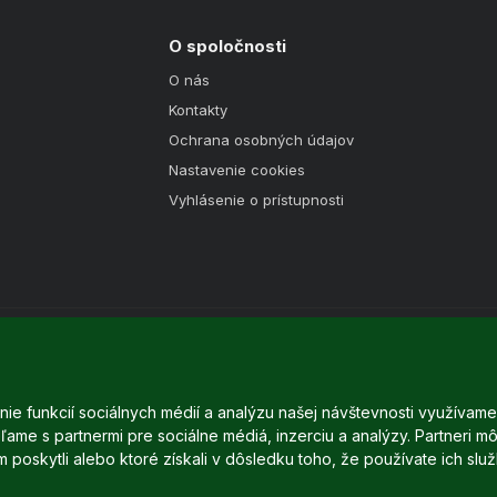
O spoločnosti
O nás
Kontakty
Ochrana osobných údajov
Nastavenie cookies
Vyhlásenie o prístupnosti
ie funkcií sociálnych médií a analýzu našej návštevnosti využívam
ame s partnermi pre sociálne médiá, inzerciu a analýzy. Partneri mô
Copyright © 2025 - 2026 Dreame.sk | Všetky práva vyhradené
m poskytli alebo ktoré získali v dôsledku toho, že používate ich služ