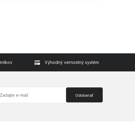
zníkov
Výhodný vernostný systém
Odoberať