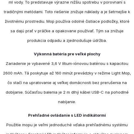
ml vody. To predstavuje výrazne nižšiu spotrebu v porovnaní s
tradičnými metódami. Toto riešenie znižuje náklady a je šetrnejšie k
životnému prostrediu. Mop používa odolné čistiace podložky, ktoré
sa dajú prať v práčke a opakovane používať. Tým sa znižuje
produkcia odpadu a zjednodušuje údržba.
Výkonná batéria pre veľké plochy
Zariadenie je vybavené 3,6 V lítium-iónovou batériou s kapacitou
2600 mAh. Tá poskytuje až 160 minút prevádzky v režime Light Mop,
čo stačí na upratovanie aj veľkej domácnosti bez prerušenia na
dobíjanie. Súčasťou balenia je 2 m dlhý kábel USB-C na pohodlné
nabíjanie.
Prehľadné ovládanie s LED indikátormi
Použitie mopu je veľmi jednoduché vďaka prehľadnému systému