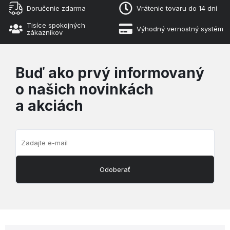
Doručenie zdarma
Vrátenie tovaru do 14 dní
Tisíce spokojných
Výhodný vernostný systém
zákazníkov
Buď ako prvý informovaný
o našich novinkách
a akciách
Odoberať