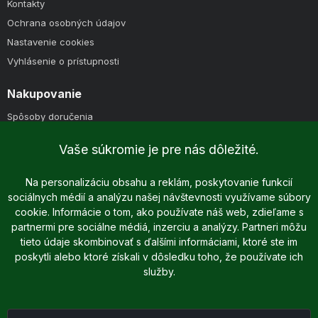
Kontakty
Ochrana osobných údajov
Nastavenie cookies
Vyhlásenie o prístupnosti
Nakupovanie
Spôsoby doručenia
Spôsoby platby
Vaše súkromie je pre nás dôležité.
Reklamácie
Reklamačný poriadok
Na personalizáciu obsahu a reklám, poskytovanie funkcií
Obchodné podmienky
sociálnych médií a analýzu našej návštevnosti využívame súbory
cookie. Informácie o tom, ako používate náš web, zdieľame s
partnermi pre sociálne médiá, inzerciu a analýzy. Partneri môžu
tieto údaje skombinovať s ďalšími informáciami, ktoré ste im
poskytli alebo ktoré získali v dôsledku toho, že používate ich
služby.
Copyright © 2025 - 2026 Dreame.sk | Všetky práva vyhradené