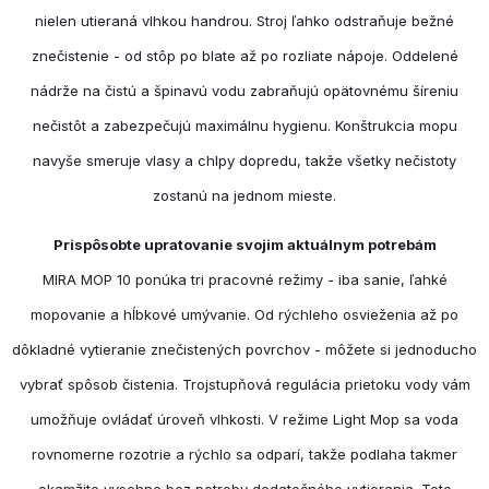
nielen utieraná vlhkou handrou. Stroj ľahko odstraňuje bežné
znečistenie - od stôp po blate až po rozliate nápoje. Oddelené
nádrže na čistú a špinavú vodu zabraňujú opätovnému šíreniu
nečistôt a zabezpečujú maximálnu hygienu. Konštrukcia mopu
navyše smeruje vlasy a chlpy dopredu, takže všetky nečistoty
zostanú na jednom mieste.
Prispôsobte upratovanie svojim aktuálnym potrebám
MIRA MOP 10 ponúka tri pracovné režimy - iba sanie, ľahké
mopovanie a hĺbkové umývanie. Od rýchleho osvieženia až po
dôkladné vytieranie znečistených povrchov - môžete si jednoducho
vybrať spôsob čistenia. Trojstupňová regulácia prietoku vody vám
umožňuje ovládať úroveň vlhkosti. V režime Light Mop sa voda
rovnomerne rozotrie a rýchlo sa odparí, takže podlaha takmer
okamžite vyschne bez potreby dodatočného vytierania. Toto