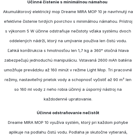
Účinné čistenie s minimálnou námahou
Akumulátorový elektrický mop Dreame MIRA MOP 10 je navrhnutý na
efektívne čistenie tvrdých povrchov s minimálnou námahou. Prístroj
s výkonom 5 W účinne odstraňuje nečistoty vďaka systému dvoch
oddelených nádrží, ktorý na umývanie používa len čistú vodu.
Ľahká konštrukcia s hmotnosťou len 1,7 kg a 360° otočná hlava
zabezpečujú jednoduchú manipuláciu. Vstavaná 2600 mAh batéria
umožňuje prevádzku až 160 minút v režime Light Mop. Tri pracovné
režimy, nastaviteľný prietok vody a schopnosť vyčistiť až 90 m² len
so 160 ml vody z neho robia účinný a úsporný nástroj na
každodenné upratovanie.
Účinné odstraňovanie nečistôt
Dreame MIRA MOP 10 využíva systém, ktorý pri každom pohybe
aplikuje na podlahu čistú vodu. Podlaha je skutočne vytieraná,