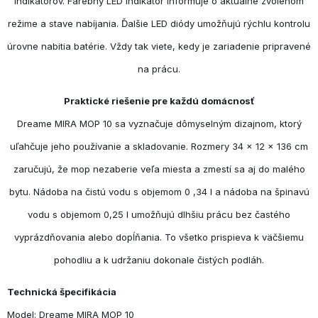
indikátorov. Farebný LED indikátor informuje o aktuálne zvolenom
režime a stave nabíjania. Ďalšie LED diódy umožňujú rýchlu kontrolu
úrovne nabitia batérie. Vždy tak viete, kedy je zariadenie pripravené
na prácu.
Praktické riešenie pre každú domácnosť
Dreame MIRA MOP 10 sa vyznačuje dômyselným dizajnom, ktorý
uľahčuje jeho používanie a skladovanie. Rozmery 34 × 12 × 136 cm
zaručujú, že mop nezaberie veľa miesta a zmestí sa aj do malého
bytu. Nádoba na čistú vodu s objemom 0 ,34 l a nádoba na špinavú
vodu s objemom 0,25 l umožňujú dlhšiu prácu bez častého
vyprázdňovania alebo dopĺňania. To všetko prispieva k väčšiemu
pohodliu a k udržaniu dokonale čistých podláh.
Technická špecifikácia
Model: Dreame MIRA MOP 10