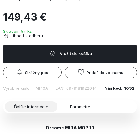
149,43 €
Skladom 5+ ks
ihneď k odberu
Vložiť do košíka
Strážny pes
Pridať do zoznamu
Výrobné číslo:
HMF10A
EAN:
6979181922644
Náš kód:
1092
Ďalšie informácie
Parametre
Dreame MIRA MOP 10