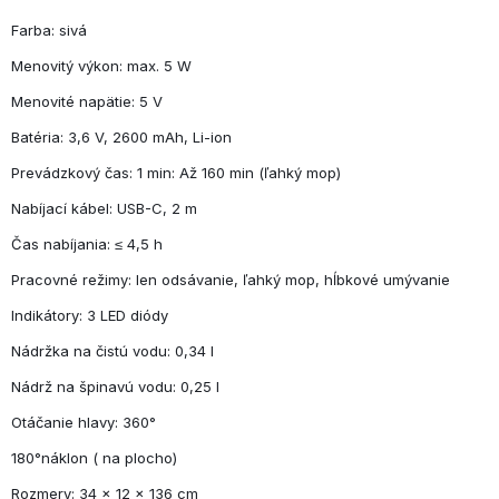
Farba: sivá
Menovitý výkon: max. 5 W
Menovité napätie: 5 V
Batéria: 3,6 V, 2600 mAh, Li-ion
Prevádzkový čas: 1 min: Až 160 min (ľahký mop)
Nabíjací kábel: USB-C, 2 m
Čas nabíjania: ≤ 4,5 h
Pracovné režimy: len odsávanie, ľahký mop, hĺbkové umývanie
Indikátory: 3 LED diódy
Nádržka na čistú vodu: 0,34 l
Nádrž na špinavú vodu: 0,25 l
Otáčanie hlavy: 360°
180°náklon ( na plocho)
Rozmery: 34 × 12 × 136 cm