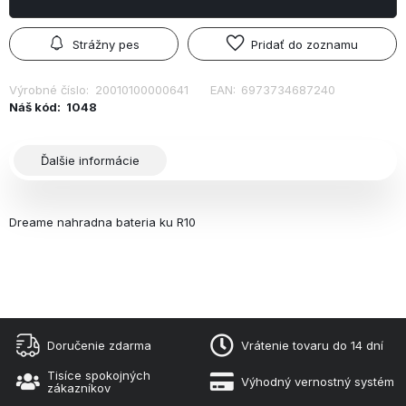
Strážny pes
Pridať do zoznamu
Výrobné číslo:
20010100000641
EAN:
6973734687240
Náš kód:
1048
Ďalšie informácie
Dreame nahradna bateria ku R10
Doručenie zdarma
Vrátenie tovaru do 14 dní
Tisíce spokojných
Výhodný vernostný systém
zákazníkov