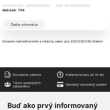
Výrobné číslo:
20010100001122
EAN:
6976233678924
Náš kód:
754
Ďalšie informácie
Dreame nahradna kefa a rotacny valec pre Z20/Z30/Z40 Station
Doručenie zdarma
Vrátenie tovaru do 14 dní
Tisíce spokojných
Výhodný vernostný systém
zákazníkov
Buď ako prvý informovaný