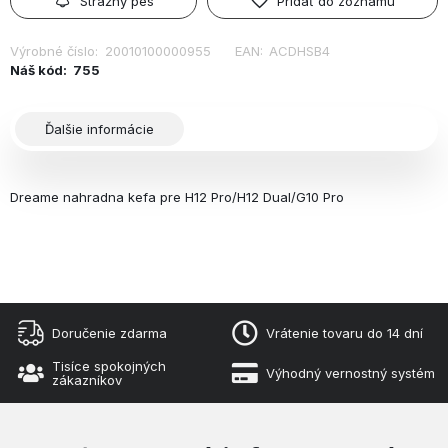
Strážny pes
Pridať do zoznamu
Výrobné číslo:
20010100000955
EAN:
ACDHSB4
Náš kód:
755
Ďalšie informácie
Dreame nahradna kefa pre H12 Pro/H12 Dual/G10 Pro
Doručenie zdarma
Vrátenie tovaru do 14 dní
Tisíce spokojných
Výhodný vernostný systém
zákazníkov