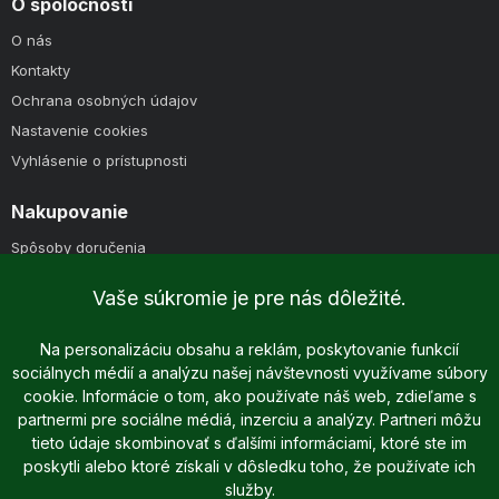
O spoločnosti
O nás
Kontakty
Ochrana osobných údajov
Nastavenie cookies
Vyhlásenie o prístupnosti
Nakupovanie
Spôsoby doručenia
Spôsoby platby
Vaše súkromie je pre nás dôležité.
Reklamácie
Reklamačný poriadok
Na personalizáciu obsahu a reklám, poskytovanie funkcií
Obchodné podmienky
sociálnych médií a analýzu našej návštevnosti využívame súbory
cookie. Informácie o tom, ako používate náš web, zdieľame s
partnermi pre sociálne médiá, inzerciu a analýzy. Partneri môžu
tieto údaje skombinovať s ďalšími informáciami, ktoré ste im
poskytli alebo ktoré získali v dôsledku toho, že používate ich
služby.