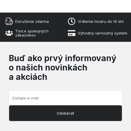
Doručenie zdarma
Vrátenie tovaru do 14 dní
Tisíce spokojných
Výhodný vernostný systém
zákazníkov
Buď ako prvý informovaný
o našich novinkách
a akciách
Odoberať