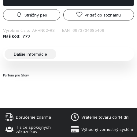
Strážny pes
Pridať do zoznamu
Výrobné číslo:
AHHN02-RS
EAN:
6973734685406
Náš kód:
777
Ďalšie informácie
Parfum pre Glory
Doručenie zdarma
Vrátenie tovaru do 14 dní
Tisíce spokojných
Výhodný vernostný systém
zákazníkov