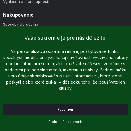
Vyhlásenie o prístupnosti
Nakupovanie
Spôsoby doručenia
Spôsoby platby
Vaše súkromie je pre nás dôležité.
Reklamácie
Reklamačný poriadok
Na personalizáciu obsahu a reklám, poskytovanie funkcií
Obchodné podmienky
sociálnych médií a analýzu našej návštevnosti využívame súbory
cookie. Informácie o tom, ako používate náš web, zdieľame s
partnermi pre sociálne médiá, inzerciu a analýzy. Partneri môžu
tieto údaje skombinovať s ďalšími informáciami, ktoré ste im
poskytli alebo ktoré získali v dôsledku toho, že používate ich
služby.
Copyright © 2025 - 2026 Dreame.sk | Všetky práva vyhradené
Rozumiem
Podrobné nastavenia