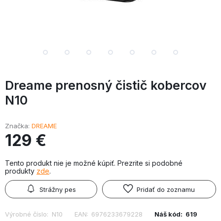
Dreame prenosný čistič kobercov
N10
Značka
DREAME
129 €
Tento produkt nie je možné kúpiť. Prezrite si podobné
produkty
zde
.
Strážny pes
Pridať do zoznamu
Výrobné číslo:
N10
EAN:
6976233679228
Náš kód:
619