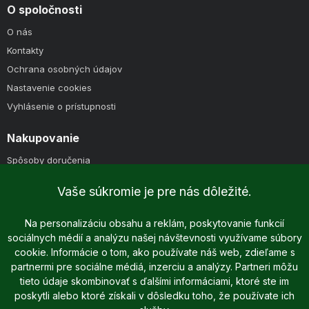
O spoločnosti
O nás
Kontakty
Ochrana osobných údajov
Nastavenie cookies
Vyhlásenie o prístupnosti
Nakupovanie
Spôsoby doručenia
Spôsoby platby
Vaše súkromie je pre nás dôležité.
Reklamácie
Reklamačný poriadok
Na personalizáciu obsahu a reklám, poskytovanie funkcií
Obchodné podmienky
sociálnych médií a analýzu našej návštevnosti využívame súbory
cookie. Informácie o tom, ako používate náš web, zdieľame s
partnermi pre sociálne médiá, inzerciu a analýzy. Partneri môžu
tieto údaje skombinovať s ďalšími informáciami, ktoré ste im
poskytli alebo ktoré získali v dôsledku toho, že používate ich