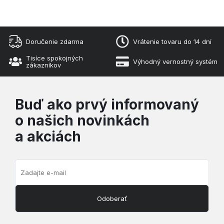
Doručenie zdarma
Vrátenie tovaru do 14 dní
Tisíce spokojných
Výhodný vernostný systém
zákazníkov
Buď ako prvý informovaný
o našich novinkách
a akciách
Odoberať